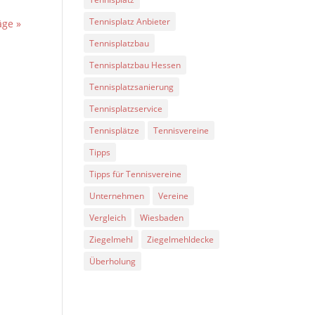
Tennisplatz Anbieter
äge »
Tennisplatzbau
Tennisplatzbau Hessen
Tennisplatzsanierung
Tennisplatzservice
Tennisplätze
Tennisvereine
Tipps
Tipps für Tennisvereine
Unternehmen
Vereine
Vergleich
Wiesbaden
Ziegelmehl
Ziegelmehldecke
Überholung