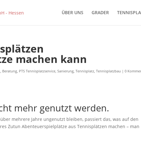
ÜBER UNS
GRADER
TENNISPLA
splätzen
tze machen kann
n
,
Beratung
,
PTS Tennisplatzservice
,
Sanierung
,
Tennisplatz
,
Tennisplatzbau
|
0 Kommen
icht mehr genutzt werden.
über mehrere Jahre ungenutzt bleiben, passiert das, was auf den
iteres Zutun Abenteuerspielplätze aus Tennisplätzen machen – man