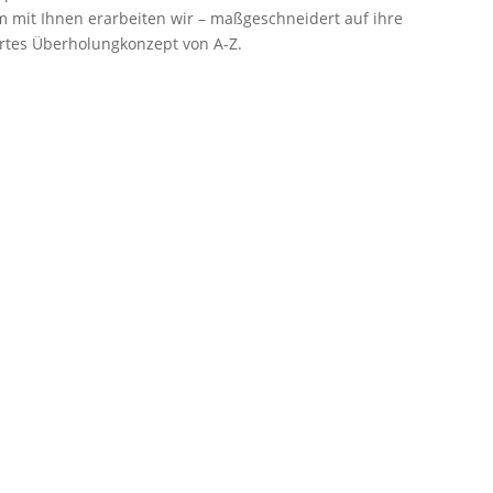
 mit Ihnen erarbeiten wir – maßgeschneidert auf ihre
rtes Überholungkonzept von A-Z.
ige ich die PTS-Datenschutzerklärung gelesen und