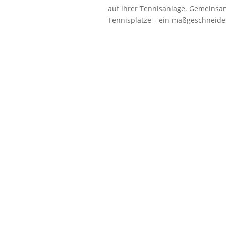
auf ihrer Tennisanlage. Gemeinsam
Tennisplätze – ein maßgeschneide
Ihr Name
Verein
Telefonnummer
Email
Bemerkung
BDSG
BDSG
Gemäß BDSG bestät
anerkannt zu haben.
13 + 1
=
Senden