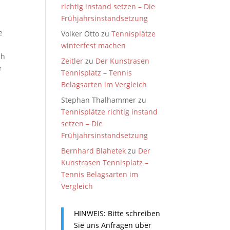
richtig instand setzen – Die
Frühjahrsinstandsetzung
e
Volker Otto
zu
Tennisplätze
winterfest machen
ch
Zeitler
zu
Der Kunstrasen
r
Tennisplatz – Tennis
Belagsarten im Vergleich
Stephan Thalhammer
zu
n
Tennisplätze richtig instand
setzen – Die
Frühjahrsinstandsetzung
Bernhard Blahetek
zu
Der
Kunstrasen Tennisplatz –
Tennis Belagsarten im
Vergleich
HINWEIS: Bitte schreiben
Sie uns Anfragen über