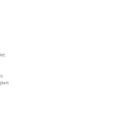
et.
ts
gkeit