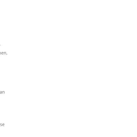
r
nen,
 an
ese