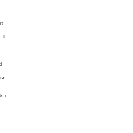
rt
.
eit
el
hselt
tten
t