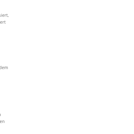
iert,
ert
 dem
m
ten