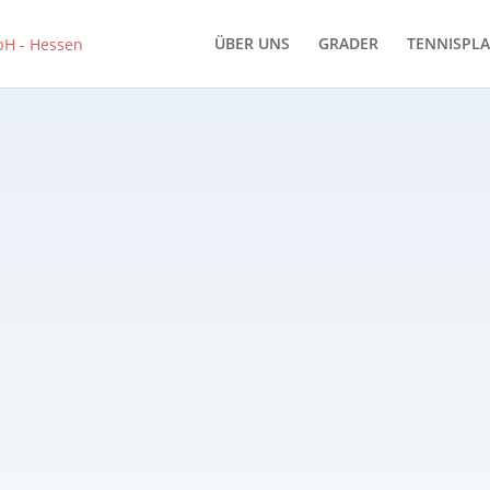
ÜBER UNS
GRADER
TENNISPLA
nschutzerklärung der PTS Tennisplatz- und Anlagen