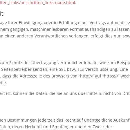
ften_Links/anschriften_links-node.html
.
it
age Ihrer Einwilligung oder in Erfüllung eines Vertrags automatisie
n einem gängigen, maschinenlesbaren Format aushändigen zu lassen
an einen anderen Verantwortlichen verlangen, erfolgt dies nur, sow
zum Schutz der Übertragung vertraulicher Inhalte, wie zum Beispi
s Seitenbetreiber senden, eine SSL-bzw. TLS-Verschlüsselung. Eine
dass die Adresszeile des Browsers von “http://” auf “https://” wec
ile.
rt ist, können die Daten, die Sie an uns übermitteln, nicht von Dri
hen Bestimmungen jederzeit das Recht auf unentgeltliche Auskunf
Daten, deren Herkunft und Empfänger und den Zweck der