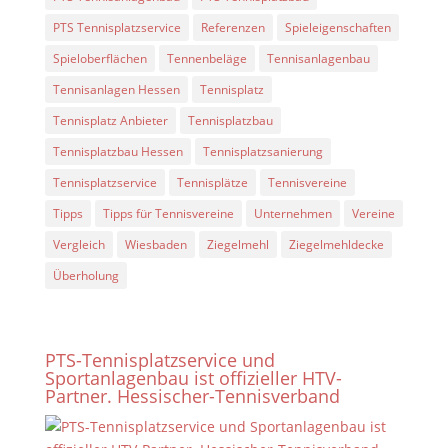
PTS Tennisplatzservice
Referenzen
Spieleigenschaften
Spieloberflächen
Tennenbeläge
Tennisanlagenbau
Tennisanlagen Hessen
Tennisplatz
Tennisplatz Anbieter
Tennisplatzbau
Tennisplatzbau Hessen
Tennisplatzsanierung
Tennisplatzservice
Tennisplätze
Tennisvereine
Tipps
Tipps für Tennisvereine
Unternehmen
Vereine
Vergleich
Wiesbaden
Ziegelmehl
Ziegelmehldecke
Überholung
PTS-Tennisplatzservice und
Sportanlagenbau ist offizieller HTV-
Partner. Hessischer-Tennisverband