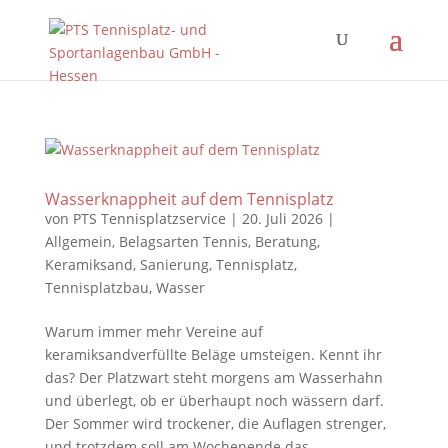
Wasserknappheit auf dem Tennisplatz
von
PTS Tennisplatzservice
|
20. Juli 2026
|
Allgemein
,
Belagsarten Tennis
,
Beratung
,
Keramiksand
,
Sanierung
,
Tennisplatz
,
Tennisplatzbau
,
Wasser
Warum immer mehr Vereine auf
keramiksandverfüllte Beläge umsteigen. Kennt ihr
das? Der Platzwart steht morgens am Wasserhahn
und überlegt, ob er überhaupt noch wässern darf.
Der Sommer wird trockener, die Auflagen strenger,
und trotzdem soll am Wochenende das...