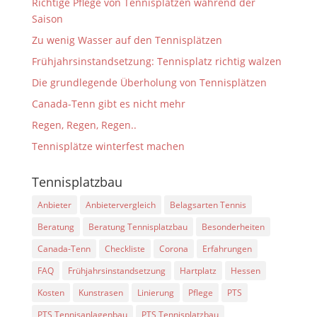
Richtige Pflege von Tennisplätzen während der
Saison
Zu wenig Wasser auf den Tennisplätzen
Frühjahrsinstandsetzung: Tennisplatz richtig walzen
Die grundlegende Überholung von Tennisplätzen
Canada-Tenn gibt es nicht mehr
Regen, Regen, Regen..
Tennisplätze winterfest machen
Tennisplatzbau
Anbieter
Anbietervergleich
Belagsarten Tennis
Beratung
Beratung Tennisplatzbau
Besonderheiten
Canada-Tenn
Checkliste
Corona
Erfahrungen
FAQ
Frühjahrsinstandsetzung
Hartplatz
Hessen
Kosten
Kunstrasen
Linierung
Pflege
PTS
PTS Tennisanlagenbau
PTS Tennisplatzbau