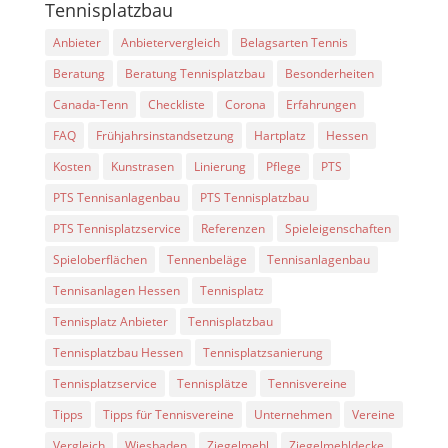
Tennisplatzbau
Anbieter
Anbietervergleich
Belagsarten Tennis
Beratung
Beratung Tennisplatzbau
Besonderheiten
Canada-Tenn
Checkliste
Corona
Erfahrungen
FAQ
Frühjahrsinstandsetzung
Hartplatz
Hessen
Kosten
Kunstrasen
Linierung
Pflege
PTS
PTS Tennisanlagenbau
PTS Tennisplatzbau
PTS Tennisplatzservice
Referenzen
Spieleigenschaften
Spieloberflächen
Tennenbeläge
Tennisanlagenbau
Tennisanlagen Hessen
Tennisplatz
Tennisplatz Anbieter
Tennisplatzbau
Tennisplatzbau Hessen
Tennisplatzsanierung
Tennisplatzservice
Tennisplätze
Tennisvereine
Tipps
Tipps für Tennisvereine
Unternehmen
Vereine
Vergleich
Wiesbaden
Ziegelmehl
Ziegelmehldecke