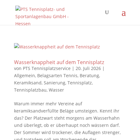
Wasserknappheit auf dem Tennisplatz
von
PTS Tennisplatzservice
|
20. Juli 2026
|
Allgemein
,
Belagsarten Tennis
,
Beratung
,
Keramiksand
,
Sanierung
,
Tennisplatz
,
Tennisplatzbau
,
Wasser
Warum immer mehr Vereine auf
keramiksandverfüllte Beläge umsteigen. Kennt ihr
das? Der Platzwart steht morgens am Wasserhahn
und überlegt, ob er überhaupt noch wässern darf.
Der Sommer wird trockener, die Auflagen strenger,
und trotzdem soll am Wochenende das...