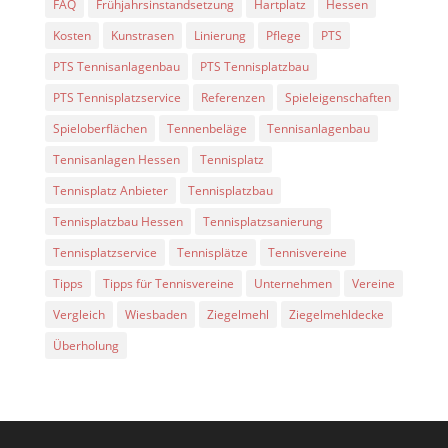
FAQ
Frühjahrsinstandsetzung
Hartplatz
Hessen
Kosten
Kunstrasen
Linierung
Pflege
PTS
PTS Tennisanlagenbau
PTS Tennisplatzbau
PTS Tennisplatzservice
Referenzen
Spieleigenschaften
Spieloberflächen
Tennenbeläge
Tennisanlagenbau
Tennisanlagen Hessen
Tennisplatz
Tennisplatz Anbieter
Tennisplatzbau
Tennisplatzbau Hessen
Tennisplatzsanierung
Tennisplatzservice
Tennisplätze
Tennisvereine
Tipps
Tipps für Tennisvereine
Unternehmen
Vereine
Vergleich
Wiesbaden
Ziegelmehl
Ziegelmehldecke
Überholung