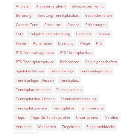
Anbieter
Anbietervergleich
Belagsarten Tennis
Beratung
Beratung Tennisplatzbau
Besonderheiten
Canada-Tenn
Checkliste
Corona
Erfahrungen
FAQ
Frühjahrsinstandsetzung
Hartplatz
Hessen
Kosten
Kunstrasen
Linierung
Pflege
PTS
PTS Tennisanlagenbau
PTS Tennisplatzbau
PTS Tennisplatzservice
Referenzen
Spieleigenschaften
Spieloberflächen
Tennenbeläge
Tennisanlagenbau
Tennisanlagen Hessen
Tennisplatz
Tennisplatz Anbieter
Tennisplatzbau
Tennisplatzbau Hessen
Tennisplatzsanierung
Tennisplatzservice
Tennisplätze
Tennisvereine
Tipps
Tipps für Tennisvereine
Unternehmen
Vereine
Vergleich
Wiesbaden
Ziegelmehl
Ziegelmehldecke