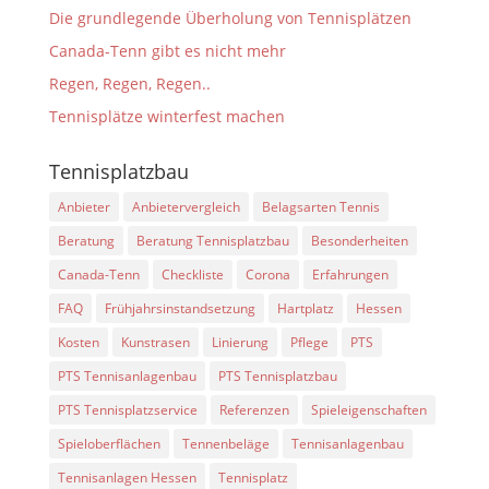
Die grundlegende Überholung von Tennisplätzen
Canada-Tenn gibt es nicht mehr
Regen, Regen, Regen..
Tennisplätze winterfest machen
Tennisplatzbau
Anbieter
Anbietervergleich
Belagsarten Tennis
Beratung
Beratung Tennisplatzbau
Besonderheiten
Canada-Tenn
Checkliste
Corona
Erfahrungen
FAQ
Frühjahrsinstandsetzung
Hartplatz
Hessen
Kosten
Kunstrasen
Linierung
Pflege
PTS
PTS Tennisanlagenbau
PTS Tennisplatzbau
PTS Tennisplatzservice
Referenzen
Spieleigenschaften
Spieloberflächen
Tennenbeläge
Tennisanlagenbau
Tennisanlagen Hessen
Tennisplatz