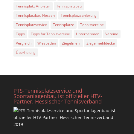
Tennisplatz Anbieter
Tennisplatzbau
Tennisplatzbau Hessen
Tennisplatzsanierung
Tennisplatzservice
Tennisplätze
Tennisvereine
Tipps
Tipps für Tennisvereine
Unternehmen
Vereine
Vergleich
Wiesbaden
Ziegelmehl
Ziegelmehldecke
Überholung
PTS-Tennisplatzservice und
Sportanlagenbau ist offizieller HTV-
Partner. Hessischer-Tennisverband