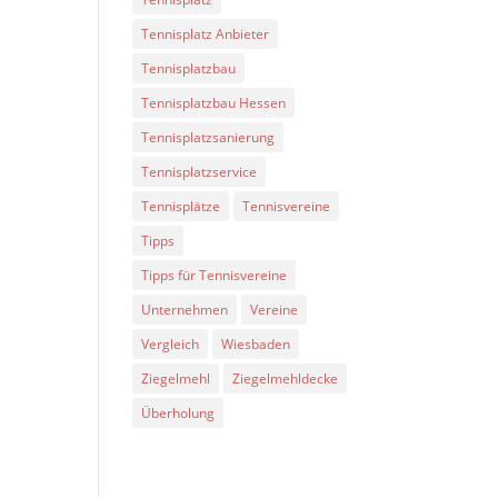
Tennisplatz Anbieter
Tennisplatzbau
Tennisplatzbau Hessen
Tennisplatzsanierung
Tennisplatzservice
Tennisplätze
Tennisvereine
Tipps
Tipps für Tennisvereine
Unternehmen
Vereine
Vergleich
Wiesbaden
Ziegelmehl
Ziegelmehldecke
Überholung