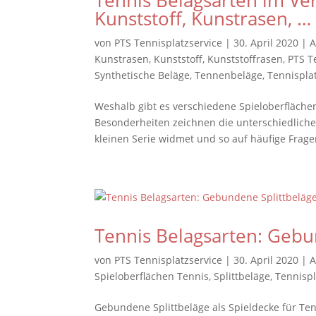
Tennis Belagsarten im Ve
Kunststoff, Kunstrasen, …
von
PTS Tennisplatzservice
|
30. April 2020
|
A
Kunstrasen
,
Kunststoff
,
Kunststoffrasen
,
PTS T
Synthetische Beläge
,
Tennenbeläge
,
Tennispla
Weshalb gibt es verschiedene Spieloberfläche
Besonderheiten zeichnen die unterschiedlichen
kleinen Serie widmet und so auf häufige Fragen
Tennis Belagsarten: Gebu
von
PTS Tennisplatzservice
|
30. April 2020
|
A
Spieloberflächen Tennis
,
Splittbeläge
,
Tennispl
Gebundene Splittbeläge als Spieldecke für Ten