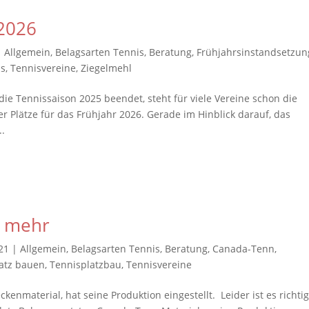
 2026
|
Allgemein
,
Belagsarten Tennis
,
Beratung
,
Frühjahrsinstandsetzun
is
,
Tennisvereine
,
Ziegelmehl
 die Tennissaison 2025 beendet, steht für viele Vereine schon die
r Plätze für das Frühjahr 2026. Gerade im Hinblick darauf, das
..
t mehr
21
|
Allgemein
,
Belagsarten Tennis
,
Beratung
,
Canada-Tenn
,
atz bauen
,
Tennisplatzbau
,
Tennisvereine
enmaterial, hat seine Produktion eingestellt. Leider ist es richtig