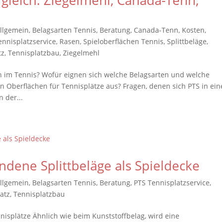
rgleich: Ziegelmehl, Canada-Tenn,
llgemein
,
Belagsarten Tennis
,
Beratung
,
Canada-Tenn
,
Kosten
,
ennisplatzservice
,
Rasen
,
Spieloberflächen Tennis
,
Splittbeläge
,
tz
,
Tennisplatzbau
,
Ziegelmehl
n im Tennis? Wofür eignen sich welche Belagsarten und welche
 Oberflächen für Tennisplätze aus? Fragen, denen sich PTS in ein
 der...
ndene Splittbeläge als Spieldecke
llgemein
,
Belagsarten Tennis
,
Beratung
,
PTS Tennisplatzservice
,
atz
,
Tennisplatzbau
nisplätze Ähnlich wie beim Kunststoffbelag, wird eine