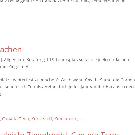
splatz Belag genutzten Canada-Tenn Materials, seine Produktion
machen
|
Allgemein
,
Beratung
,
PTS Tennisplatzservice
,
Spieloberflächen
ine
,
Ziegelmehl
splätze winterfest zu machen? Auch wenn Covid-19 und die Corona
f, sehen sich Tennisvereine doch jedes Jahr vor der Herausforder
...