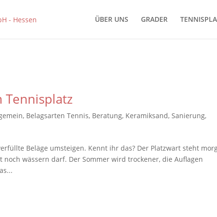
ÜBER UNS
GRADER
TENNISPLA
 Tennisplatz
lgemein
,
Belagsarten Tennis
,
Beratung
,
Keramiksand
,
Sanierung
,
füllte Beläge umsteigen. Kennt ihr das? Der Platzwart steht mor
 noch wässern darf. Der Sommer wird trockener, die Auflagen
s...