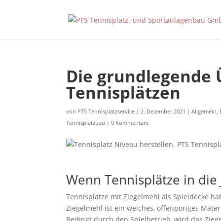
Die grundlegende 
Tennisplätzen
von
PTS Tennisplatzservice
|
2. Dezember 2021
|
Allgemein
,
Tennisplatzbau
|
0 Kommentare
Wenn Tennisplätze in die
Tennisplätze mit Ziegelmehl als Spieldecke h
Ziegelmehl ist ein weiches, offenporiges Mater
Bedingt durch den Spielbetrieb, wird das Zieg