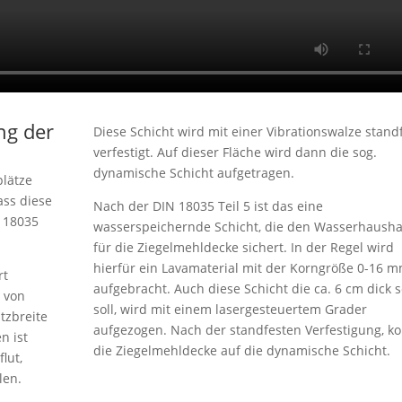
ng der
Diese Schicht wird mit einer Vibrationswalze stand
verfestigt. Auf dieser Fläche wird dann die sog.
dynamische Schicht aufgetragen.
plätze
ass diese
Nach der DIN 18035 Teil 5 ist das eine
N 18035
wasserspeichernde Schicht, die den Wasserhausha
für die Ziegelmehldecke sichert. In der Regel wird
hierfür ein Lavamaterial mit der Korngröße 0-16 
rt
aufgebracht. Auch diese Schicht die ca. 6 cm dick s
e von
soll, wird mit einem lasergesteuertem Grader
tzbreite
aufgezogen. Nach der standfesten Verfestigung, 
n ist
die Ziegelmehldecke auf die dynamische Schicht.
lut,
len.