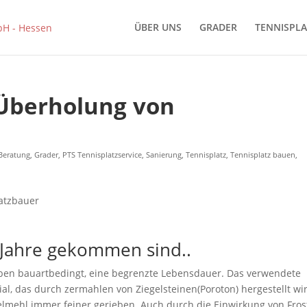
ÜBER UNS
GRADER
TENNISPLA
Überholung von
Beratung
,
Grader
,
PTS Tennisplatzservice
,
Sanierung
,
Tennisplatz
,
Tennisplatz bauen
,
 Jahre gekommen sind..
aben bauartbedingt, eine begrenzte Lebensdauer. Das verwendete
ial, das durch zermahlen von Ziegelsteinen(Poroton) hergestellt wi
elmehl immer feiner gerieben. Auch durch die Einwirkung von Fros