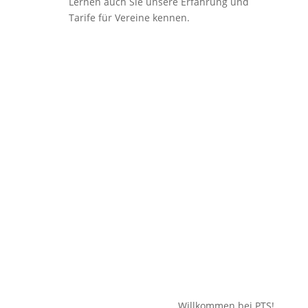
Lernen auch Sie unsere Erfahrung und
Tarife für Vereine kennen.
Ihr Name
Verein / Firma
Telefonnummer
Email
Bemerkung
BDSG
BDSG
Gemäß BDSG bestätige ich
die PTS-Datenschutzerklärung gelesen und
anerkannt zu haben.
14 + 11
=
Senden
Willkommen bei PTS!