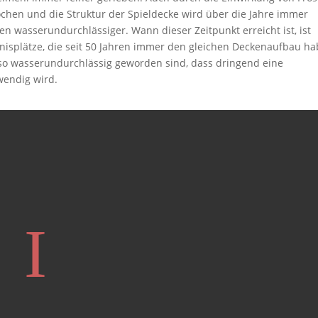
chen und die Struktur der Spieldecke wird über die Jahre immer
ken wasserundurchlässiger. Wann dieser Zeitpunkt erreicht ist, ist
nisplätze, die seit 50 Jahren immer den gleichen Deckenaufbau h
 so wasserundurchlässig geworden sind, dass dringend eine
wendig wird.