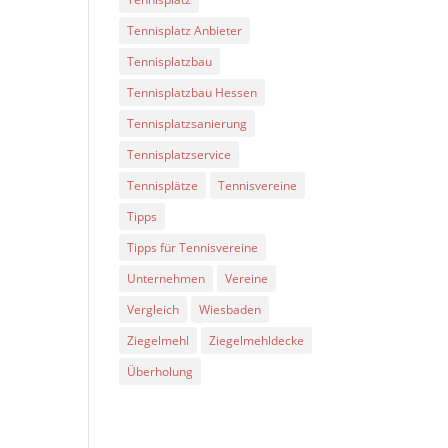
Tennisplatz Anbieter
Tennisplatzbau
Tennisplatzbau Hessen
Tennisplatzsanierung
Tennisplatzservice
Tennisplätze
Tennisvereine
Tipps
Tipps für Tennisvereine
Unternehmen
Vereine
Vergleich
Wiesbaden
Ziegelmehl
Ziegelmehldecke
Überholung