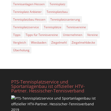
Tennisanlagen Hessen
Tennisplatz
Tennisplatz Anbieter
Tennisplatzbau
Tennisplatzbau Hessen
Tennisplatzsanierung
Tennisplatzservice
Tennisplätze
Tennisvereine
Tipps
Tipps für Tennisvereine
Unternehmen
Vereine
Vergleich
Wiesbaden
Ziegelmehl
Ziegelmehldecke
Überholung
PTS-Tennisplatzservice und
Sportanlagenbau ist offizieller HTV-
Partner. Hessischer-Tennisverband