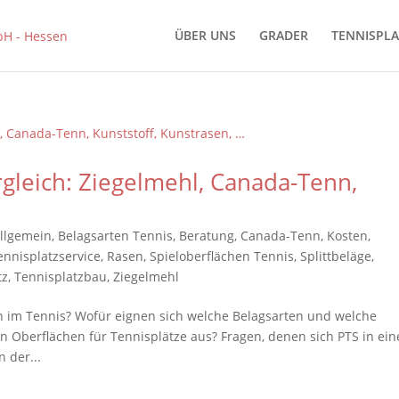
ÜBER UNS
GRADER
TENNISPLA
rgleich: Ziegelmehl, Canada-Tenn,
llgemein
,
Belagsarten Tennis
,
Beratung
,
Canada-Tenn
,
Kosten
,
ennisplatzservice
,
Rasen
,
Spieloberflächen Tennis
,
Splittbeläge
,
tz
,
Tennisplatzbau
,
Ziegelmehl
n im Tennis? Wofür eignen sich welche Belagsarten und welche
 Oberflächen für Tennisplätze aus? Fragen, denen sich PTS in ein
 der...