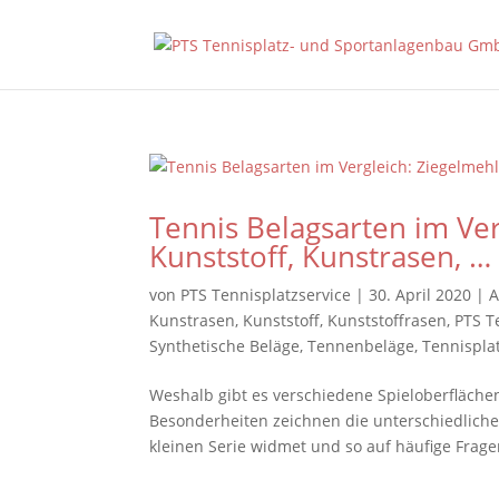
Tennis Belagsarten im Ve
Kunststoff, Kunstrasen, …
von
PTS Tennisplatzservice
|
30. April 2020
|
A
Kunstrasen
,
Kunststoff
,
Kunststoffrasen
,
PTS T
Synthetische Beläge
,
Tennenbeläge
,
Tennispla
Weshalb gibt es verschiedene Spieloberfläche
Besonderheiten zeichnen die unterschiedlichen
kleinen Serie widmet und so auf häufige Fragen