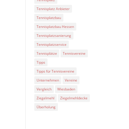
Tennisplatz Anbieter
Tennisplatzbau
Tennisplatzbau Hessen
Tennisplatzsanierung
Tennisplatzservice
Tennisplätze
Tennisvereine
Tipps
Tipps für Tennisvereine
Unternehmen
Vereine
Vergleich
Wiesbaden
Ziegelmehl
Ziegelmehldecke
Überholung