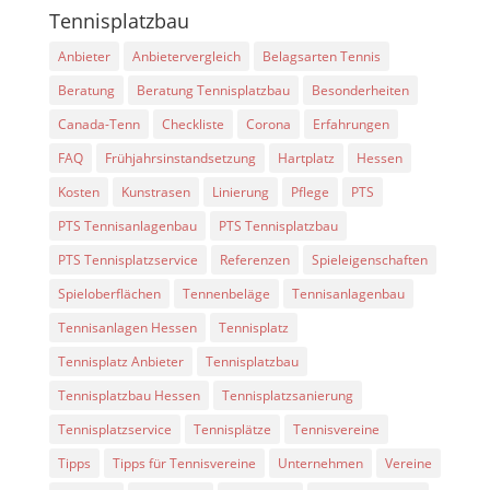
Tennisplatzbau
Anbieter
Anbietervergleich
Belagsarten Tennis
Beratung
Beratung Tennisplatzbau
Besonderheiten
Canada-Tenn
Checkliste
Corona
Erfahrungen
FAQ
Frühjahrsinstandsetzung
Hartplatz
Hessen
Kosten
Kunstrasen
Linierung
Pflege
PTS
PTS Tennisanlagenbau
PTS Tennisplatzbau
PTS Tennisplatzservice
Referenzen
Spieleigenschaften
Spieloberflächen
Tennenbeläge
Tennisanlagenbau
Tennisanlagen Hessen
Tennisplatz
Tennisplatz Anbieter
Tennisplatzbau
Tennisplatzbau Hessen
Tennisplatzsanierung
Tennisplatzservice
Tennisplätze
Tennisvereine
Tipps
Tipps für Tennisvereine
Unternehmen
Vereine